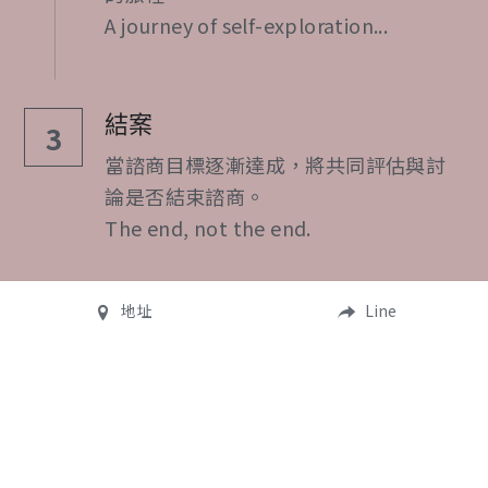
A journey of self-exploration...
結案
3
當諮商目標逐漸達成，將共同評估與討
論是否結束諮商。
The end, not the end.
地址
Line
收費標準
服務對象：不限年齡層，針對您的需求與心理
狀態，共同討論出治療形式。
*擬定標準：花蓮縣西醫醫療機構收費標準，並視心理師年資、專