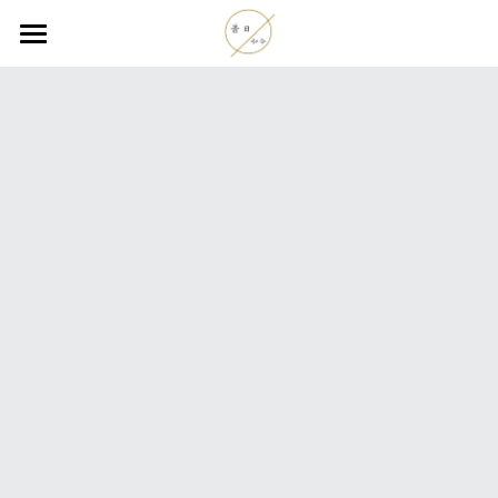
關於我們
專業團隊
服務項目
心理專欄
預約諮商
活動課程
搜索
past22now@gmail.com