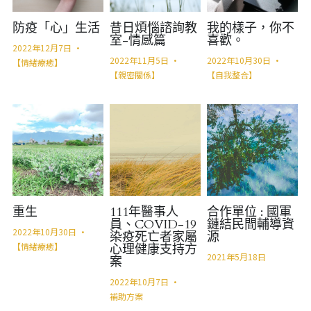
防疫「心」生活
昔日煩惱諮詢教
我的樣子，你不
室-情感篇
喜歡。
2022年12月7日
·
2022年11月5日
·
2022年10月30日
·
【情緒療癒】
【親密關係】
【自我整合】
重生
111年醫事人
合作單位 : 國軍
員、COVID-19
鏈結民間輔導資
2022年10月30日
·
染疫死亡者家屬
源
【情緒療癒】
心理健康支持方
2021年5月18日
案
2022年10月7日
·
補助方案