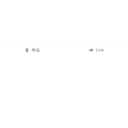
地址
Line
昔日如今心理諮商所
花蓮市
TAIWAN