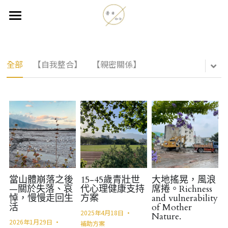
關於我們
專業團隊
全部
【自我整合】
【親密關係】
服務項目
心理專欄
預約諮商
活動課程
搜索
當山體崩落之後
15-45歲青壯世
大地搖晃，風浪
—關於失落、哀
代心理健康支持
席捲。Richness
悼，慢慢走回生
方案
and vulnerability
past22now@gmail.com
活
of Mother
2025年4月18日
·
Nature.
2026年1月29日
·
補助方案