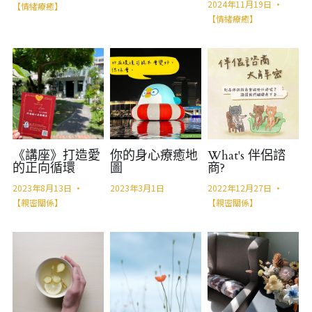
2024年11月19日
·
【情緒療癒】
【情緒療癒】
《講座》打造愛
你的身心療癒地
What's 伴侶諮
的正向循環
圖
商?
2023年8月13日
·
2023年3月1日
2022年12月27日
·
【親密關係】
【親密關係】